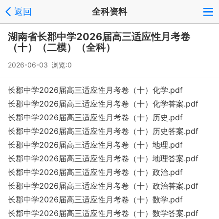
返回
全科资料
湖南省长郡中学2026届高三适应性月考卷
（十）（二模）（全科）
2026-06-03 浏览:
0
长郡中学2026届高三适应性月考卷（十）化学.pdf
长郡中学2026届高三适应性月考卷（十）化学答案.pdf
长郡中学2026届高三适应性月考卷（十）历史.pdf
长郡中学2026届高三适应性月考卷（十）历史答案.pdf
长郡中学2026届高三适应性月考卷（十）地理.pdf
长郡中学2026届高三适应性月考卷（十）地理答案.pdf
长郡中学2026届高三适应性月考卷（十）政治.pdf
长郡中学2026届高三适应性月考卷（十）政治答案.pdf
长郡中学2026届高三适应性月考卷（十）数学.pdf
长郡中学2026届高三适应性月考卷（十）数学答案.pdf