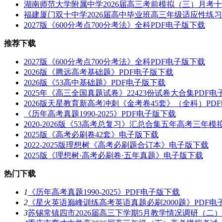
湖南师范大学附属中学2026届高三考前模拟（三）月考
福建厦门双十中学2026届高中毕业班高三年级适应性练
2027版《600分考点700分考法》全科PDF电子版下载
推荐下载
2027版《600分考点700分考法》全科PDF电子版下载
2026版《腾远高考基础题》PDF电子版下载
2026版《53高中基础题》PDF电子版下载
2025年《高三全国真题试卷》22423份试卷大合集PDF
2026版天星教育新高考冲刺《金考卷45套》（全科）PD
《历年高考真题1990-2025》PDF电子版下载
2020-2026版《53高考总复习》汇总合集五年高考三年
2025版《高考必刷卷42套》电子版下载
2022-2025版理想树《高考必刷题合订本》电子版下载
2025版《理想树·高考必刷卷·五年真题》电子版下载
热门下载
1
《历年高考真题1990-2025》PDF电子版下载
2
《星火英语巅峰训练高考英语真题必刷2000题》PDF电
3
苏锡常镇四市2026届高三下学期5月教学情况调研（二