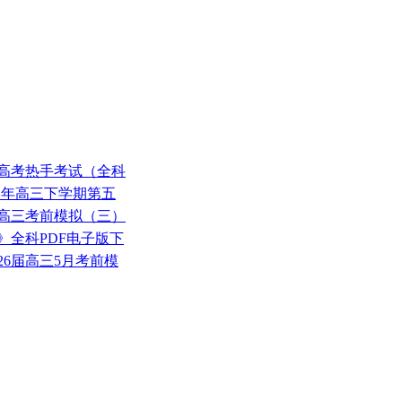
3级高考热手考试（全科
26学年高三下学期第五
6届高三考前模拟（三）
考法》全科PDF电子版下
26届高三5月考前模