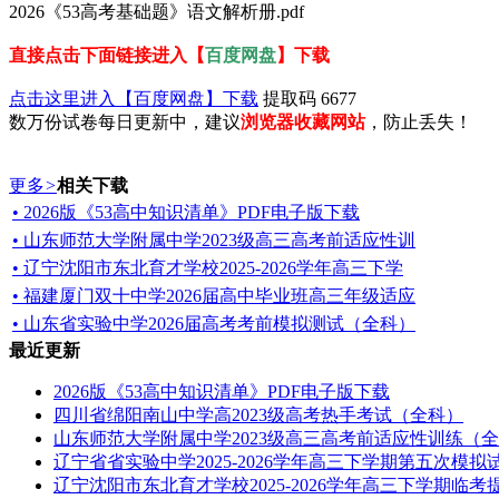
2026《53高考基础题》语文解析册.pdf
直接点击下面链接进入【
百度网盘
】下载
点击这里进入【百度网盘】下载
提取码 6677
数万份试卷每日更新中，建议
浏览器收藏网站
，防止丢失！
更多
>
相关下载
• 2026版《53高中知识清单》PDF电子版下载
• 山东师范大学附属中学2023级高三高考前适应性训
• 辽宁沈阳市东北育才学校2025-2026学年高三下学
• 福建厦门双十中学2026届高中毕业班高三年级适应
• 山东省实验中学2026届高考考前模拟测试（全科）
最近更新
2026版《53高中知识清单》PDF电子版下载
四川省绵阳南山中学高2023级高考热手考试（全科）
山东师范大学附属中学2023级高三高考前适应性训练（
辽宁省省实验中学2025-2026学年高三下学期第五次模
辽宁沈阳市东北育才学校2025-2026学年高三下学期临考