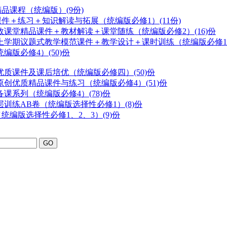
精品课程（
统编版
）(9份)
期课件＋练习＋知识解读与拓展（
统编版
必修1）(11份)
治高效课堂精品课件＋教材解读＋课堂随练（
统编版
必修2）(16)份
一政治上学期议题式教学模范课件＋教学设计＋课时训练（
统编版
必修1
统编版
必修4）(50)份
课堂优质课件及课后培优（
统编版
必修四）(50)份
化》原创优质精品课件与练习（
统编版
必修4）(51)份
步备课系列（
统编版
必修4）(78)份
分层训练AB卷（
统编版
选择性必修1）(8)份
（
统编版
选择性必修1、2、3）(9)份