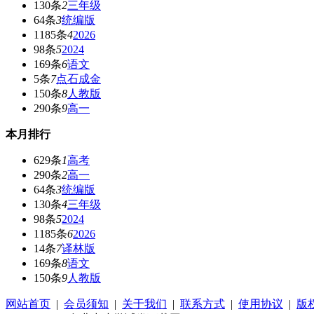
130条
2
三年级
64条
3
统编版
1185条
4
2026
98条
5
2024
169条
6
语文
5条
7
点石成金
150条
8
人教版
290条
9
高一
本月排行
629条
1
高考
290条
2
高一
64条
3
统编版
130条
4
三年级
98条
5
2024
1185条
6
2026
14条
7
译林版
169条
8
语文
150条
9
人教版
网站首页
|
会员须知
|
关于我们
|
联系方式
|
使用协议
|
版