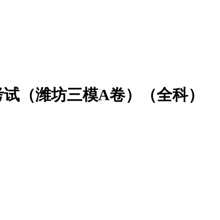
拟考试（潍坊三模A卷）（全科）