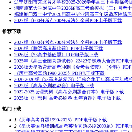
辽宁沈阳市东北育才学校2025-2026学年高三下学期临考
湖南师范大学附属中学2026届高三考前模拟（三）月考
福建厦门双十中学2026届高中毕业班高三年级适应性练
2027版《600分考点700分考法》全科PDF电子版下载
推荐下载
2027版《600分考点700分考法》全科PDF电子版下载
2026版《腾远高考基础题》PDF电子版下载
2026版《53高中基础题》PDF电子版下载
2025年《高三全国真题试卷》22423份试卷大合集PDF
2026版天星教育新高考冲刺《金考卷45套》（全科）PD
《历年高考真题1990-2025》PDF电子版下载
2020-2026版《53高考总复习》汇总合集五年高考三年
2025版《高考必刷卷42套》电子版下载
2022-2025版理想树《高考必刷题合订本》电子版下载
2025版《理想树·高考必刷卷·五年真题》电子版下载
热门下载
1
《历年高考真题1990-2025》PDF电子版下载
2
《星火英语巅峰训练高考英语真题必刷2000题》PDF电