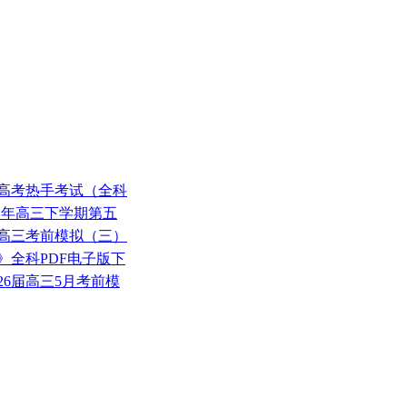
3级高考热手考试（全科
26学年高三下学期第五
6届高三考前模拟（三）
考法》全科PDF电子版下
26届高三5月考前模