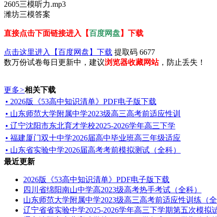
2605三模听力.mp3
潍坊三模答案
直接点击下面链接进入【
百度网盘
】下载
点击这里进入【百度网盘】下载
提取码 6677
数万份试卷每日更新中，建议
浏览器收藏网站
，防止丢失！
更多
>
相关下载
• 2026版《53高中知识清单》PDF电子版下载
• 山东师范大学附属中学2023级高三高考前适应性训
• 辽宁沈阳市东北育才学校2025-2026学年高三下学
• 福建厦门双十中学2026届高中毕业班高三年级适应
• 山东省实验中学2026届高考考前模拟测试（全科）
最近更新
2026版《53高中知识清单》PDF电子版下载
四川省绵阳南山中学高2023级高考热手考试（全科）
山东师范大学附属中学2023级高三高考前适应性训练（
辽宁省省实验中学2025-2026学年高三下学期第五次模