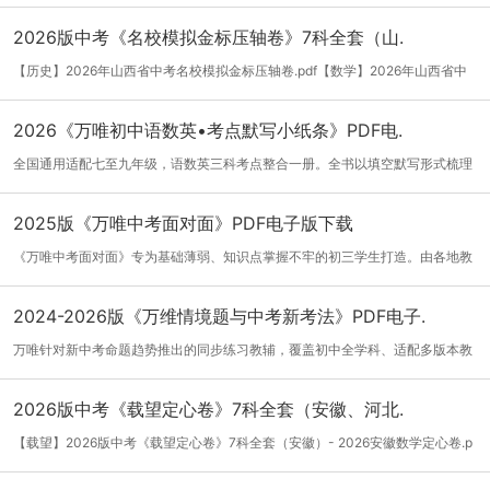
2026版中考《名校模拟金标压轴卷》7科全套（山.
【历史】2026年山西省中考名校模拟金标压轴卷.pdf【数学】2026年山西省中
考名校模...
[详细]
2026《万唯初中语数英•考点默写小纸条》PDF电.
全国通用适配七至九年级，语数英三科考点整合一册。全书以填空默写形式梳理
三年核...
[详细]
2025版《万唯中考面对面》PDF电子版下载
《万唯中考面对面》专为基础薄弱、知识点掌握不牢的初三学生打造。由各地教
研员、...
[详细]
2024-2026版《万维情境题与中考新考法》PDF电子.
万唯针对新中考命题趋势推出的同步练习教辅，覆盖初中全学科、适配多版本教
材，全...
[详细]
2026版中考《载望定心卷》7科全套（安徽、河北.
【载望】2026版中考《载望定心卷》7科全套（安徽）- 2026安徽数学定心卷.p
df- 2026...
[详细]