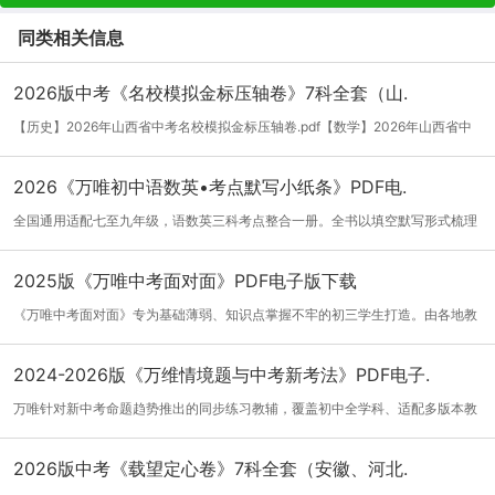
同类相关信息
2026版中考《名校模拟金标压轴卷》7科全套（山.
【历史】2026年山西省中考名校模拟金标压轴卷.pdf【数学】2026年山西省中
考名校模...
[详细]
2026《万唯初中语数英•考点默写小纸条》PDF电.
全国通用适配七至九年级，语数英三科考点整合一册。全书以填空默写形式梳理
三年核...
[详细]
2025版《万唯中考面对面》PDF电子版下载
《万唯中考面对面》专为基础薄弱、知识点掌握不牢的初三学生打造。由各地教
研员、...
[详细]
2024-2026版《万维情境题与中考新考法》PDF电子.
万唯针对新中考命题趋势推出的同步练习教辅，覆盖初中全学科、适配多版本教
材，全...
[详细]
2026版中考《载望定心卷》7科全套（安徽、河北.