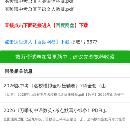
实验班中考总复习英语译林版.pdf
实验班中考总复习语文人教版.pdf
百度网盘
直接点击下面链接进入【
】下载
点击这里进入【百度网盘】下载
提取码 6677
数万份试卷加紧更新中，建议先浏览器收藏
同类相关信息
2026版中考《名校模拟金标压轴卷》7科全套（山.
【历史】2026年山西省中考名校模拟金标压轴卷.pdf【数学】2026年山西省中
考名校模...
[详细]
2026《万唯初中语数英•考点默写小纸条》PDF电.
全国通用适配七至九年级，语数英三科考点整合一册。全书以填空默写形式梳理
三年核...
[详细]