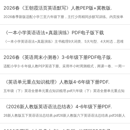
2026春《王朝霞活页英语默写》人教PEP版+冀教版.
2026春季新版适配小学三至六年级下册，主打少而精同步默写训练。内页按单
元拆分单...
[详细]
《一本小学英语语法+真题演练》PDF电子版下载
《一本小学英语语法+真题演练》主书梳理9大词类、5大句型、4大时态，思维
导图搭框...
[详细]
2026春《英语周末小测卷》3-6年级下册PDF电子版.
适配小学3-6 年级人教PEP英语下册。采用半小时周测模式，两课一卷、一周一
测，完全...
[详细]
《英语单元重点知识梳理》人教版4-6年级下册PDF.
五年级（下）英语全册单元重点知识梳理.pdf六年级（下）英语全册单元重点知
识梳理....
[详细]
《2026新人教版英语语法总结表》4-6年级下册PDF.
26新人教版五下英语语法总结表.pdf26新人教版六下英语语法总结表.pdf26新人
教版四...
[详细]