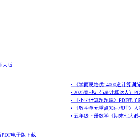
师大版
• 《学而思培优14000道计算
• 2025春+秋《5星计算达人》
• 《小学计算题题库》PDF电
• 《数学单元重点知识梳理》人教
• 五年级下册数学《期末七大必
版PDF电子版下载