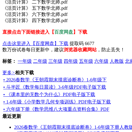
《活页计算》 二下数学北师.pdf
《活页计算》 五下数学北师.pdf
《活页计算》 六下数学北师.pdf
《活页计算》 四下数学北师.pdf
直接点击下面链接进入【
百度网盘
】下载
点击这里进入【百度网盘】下载
提取码 6677
数万份试卷每日更新中，建议
浏览器收藏网站
，防止丢失！
标签：
一年级
二年级
三年级
四年级
五年级
六年级
人教版
北
更多
>
相关下载
• 2026春数学《王朝霞期末摸底诊断卷》1-6年级下
• 斗半匠《数学每日晨读》3-6年级PDF电子版下载
• 《课本里的无数个为什么》PDF电子版下载
• 1-6年级《小学数学几何专项训练》PDF电子版下载
• 六年级下册《数学思维八大项重点资料合集》PDF
最近更新
2026春数学《王朝霞期末摸底诊断卷》1-6年级下册人教