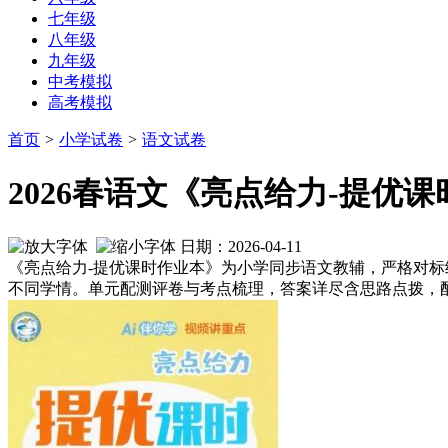
七年级
八年级
九年级
中考模拟
高考模拟
首页
>
小学试卷
>
语文试卷
2026春语文《亮点给力-提优课
日期：2026-04-11
《亮点给力-提优课时作业本》为小学同步语文教辅，严格对
不同学情。单元配测评卷与考点梳理，答案详尽含思路点拨，