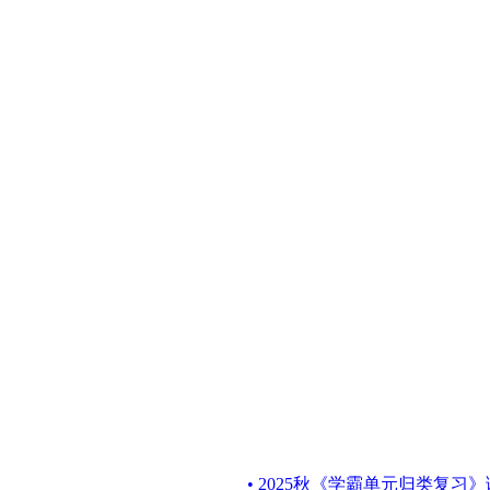
• 2025秋《学霸单元归类复习》