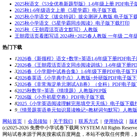
2025秋语文《53全优卷新题型版》1-6年级上册 PDF电
2025秋1-6年级语文上册《5星学霸》电子版下载
2025秋小学语文《拔尖特训》拔尖测评人教版 电子版下
2025秋小学语文《5星学霸同步阅读》电子版下载打印
2025秋《王朝霞活页语文默写》人教版
王朝霞活页看图写话 2024秋+2025春人教版 一年级 二年
热门下载
1
2026春《新领程》语文+数学+英语1-6年级下册PDF电
2
2026春《王朝霞活页语文同步阅读训练》1-6年级下册P
3
2026春《小学期中试卷合集》1-6年级下册PDF电子版下
4
2026春英语《小学典中点》人教版+外研版PDF电子版
5
2026春《非常海淀单元测试AB卷》（全科）PDF电子
6
2025秋数学+英语《情境题》人教版PEP版
7
2026版《小升初星空卷》PDF电子版下载
8
2025《小学英语阅读理解完形填空天天练》电子版下载
9
《情景题英语单元知识晨读晚记+教材词句默写》人教版PE
网站首页
|
会员须知
|
关于我们
|
联系方式
|
使用协议
|
版
(c)2025-2026 免费中小学试卷下载网 SYSTEM All Rights Reserv
网站试卷来源于网友搜索或百度网盘，本站不收取任何费用，如资源侵