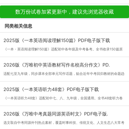
数万份试卷加紧更新中，建议先浏览器收藏
同类相关信息
2025版《一本英语阅读理解150篇》PDF电子版下载
《一本・英语阅读理解150篇》适配初中各年级及中考备考。全书收录150篇原
创阅读篇...
[详细]
2026版《万唯初中英语教材写作名校高分作文》PD.
适配七至九年级，同步课本全部单元写作话题，贴合近年中考回归教材的命题趋
势。全...
[详细]
2025版《一本英语听力48套》PDF电子版下载
《一本英语听力48套》适配初中七、八、九年级，全国通用。全书48套听力卷
划分基础...
[详细]
2026版《万唯中考真题同源英语时文》PDF电子版.
选文取自中考同源外刊热点素材，覆盖时事科技、传统文化、人文生态八大常考