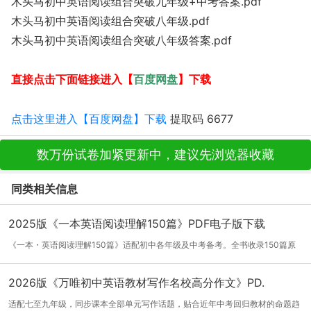
木头马初中英语阅读组合突破九年级+中考答案.pdf
木头马初中英语阅读组合突破八年级.pdf
木头马初中英语阅读组合突破八年级答案.pdf
百度网盘
直接点击下面链接进入【
】下载
点击这里进入【百度网盘】下载
提取码 6677
数万份试卷加紧更新中，建议先浏览器收藏
同类相关信息
2025版《一本英语阅读理解150篇》PDF电子版下载
《一本・英语阅读理解150篇》适配初中各年级及中考备考。全书收录150篇原
创阅读篇...
[详细]
2026版《万唯初中英语教材写作名校高分作文》PD.
适配七至九年级，同步课本全部单元写作话题，贴合近年中考回归教材的命题趋